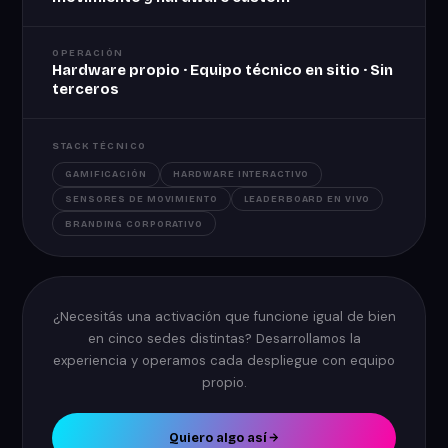
OPERACIÓN
Hardware propio · Equipo técnico en sitio · Sin
terceros
STACK TÉCNICO
GAMIFICACIÓN
HARDWARE INTERACTIVO
SENSORES DE MOVIMIENTO
LEADERBOARD EN VIVO
BRANDING CORPORATIVO
¿Necesitás una activación que funcione igual de bien
en cinco sedes distintas? Desarrollamos la
experiencia y operamos cada despliegue con equipo
propio.
Quiero algo así