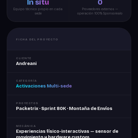
In situ
0
Equipo técnico propio en cada
Proveedores externos —
sede
operación 100% Sponsorealo
FICHA DEL PROYECTO
CLIENTE
Andreani
CATEGORÍA
Activaciones Multi-sede
PROYECTOS
Packetrix · Sprint 80K · Montaña de Envíos
MECÁNICA
Experiencias físico-interactivas — sensor de
movimiento y hardware custom