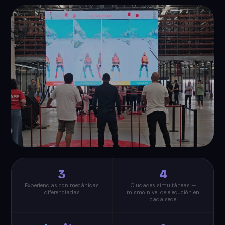
3
4
Experiencias con mecánicas
Ciudades simultáneas —
diferenciadas
mismo nivel de ejecución en
cada sede