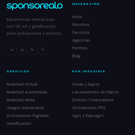
NAVEGACIÓN
Inicio
Experiencias interactivas
Nosotros
con VR, AR y gamificación
Servicios
para activaciones y eventos.
Agencias
Portfolio
in
ig
fb
𝕏
Blog
SERVICIOS
POR INDUSTRIA
Realidad Virtual
Ferias y Expos
Realidad Aumentada
Lanzamientos de Marca
Realidad Mixta
Eventos Corporativos
Juegos Interactivos
Activaciones PDV
Activaciones Digitales
Agro y Expoagro
Gamificación