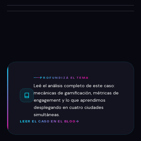
Mercedes-Benz
Quilmes
Family Day — 3 Juegos de Alto Impacto
Lacoste
Road Show Colapinto — Máquina de Reflejos
Pac-Man Brandeable — Activación de Marca
PROFUNDIZÁ EL TEMA
Leé el análisis completo de este caso:
mecánicas de gamificación, métricas de
engagement y lo que aprendimos
desplegando en cuatro ciudades
simultáneas.
LEER EL CASO EN EL BLOG