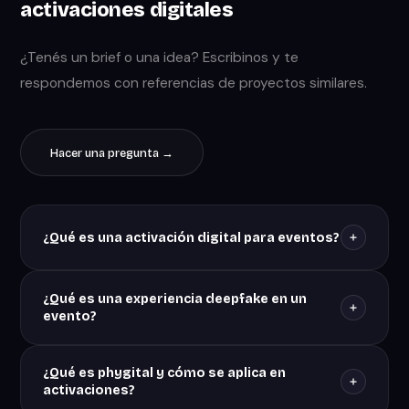
activaciones digitales
¿Tenés un brief o una idea? Escribinos y te
respondemos con referencias de proyectos similares.
Hacer una pregunta →
¿Qué es una activación digital para eventos?
Es una instalación interactiva que usa tecnología
¿Qué es una experiencia deepfake en un
digital (pantallas, sensores, cámaras, IA) para crear
evento?
una experiencia memorable con la marca en el
contexto de un evento. Va desde un tótem touch con
Una instalación deepfake usa IA generativa para
juego hasta una instalación deepfake donde el
¿Qué es phygital y cómo se aplica en
insertar el rostro del participante en un video
participante protagoniza un video. El objetivo es
activaciones?
predefinido en tiempo real. El resultado es un video
siempre generar engagement real y recuerdo de