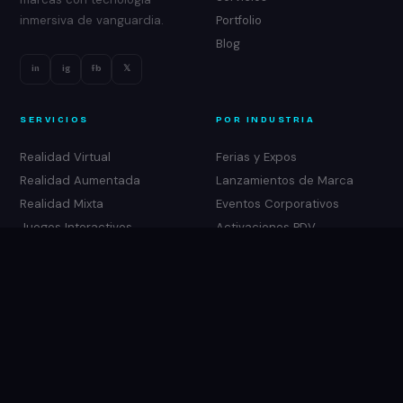
Portfolio
inmersiva de vanguardia.
Blog
in
ig
fb
𝕏
SERVICIOS
POR INDUSTRIA
Realidad Virtual
Ferias y Expos
Realidad Aumentada
Lanzamientos de Marca
Realidad Mixta
Eventos Corporativos
Juegos Interactivos
Activaciones PDV
Activaciones Digitales
Agro y Expoagro
Gamificación
Experiencias Web
CONTACTO
info@sponsorealo.com