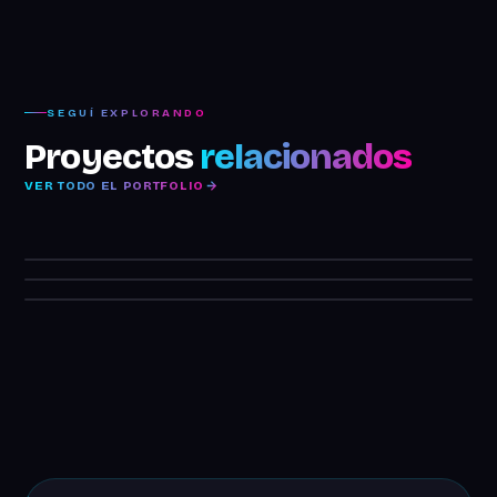
SEGUÍ EXPLORANDO
Proyectos
relacionados
VER TODO EL PORTFOLIO
SanCor Salud
ICBC Argentina
Desafío Repiqueteo — Carrera UNICEF
L'Oréal Paris
Tótems Ciberseguridad — Deepfake & Fake News
Aquafusion — El Desafío de los 3 Segundos