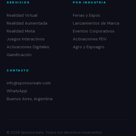
SERVICIOS
POR INDUSTRIA
Realidad Virtual
Ferias y Expos
Realidad Aumentada
Lanzamientos de Marca
Realidad Mixta
Eventos Corporativos
Juegos Interactivos
Activaciones PDV
Activaciones Digitales
Agro y Expoagro
Gamificación
CONTACTO
info@sponsorealo.com
WhatsApp
Buenos Aires, Argentina
© 2026 Sponsorealo. Todos los derechos reservados.