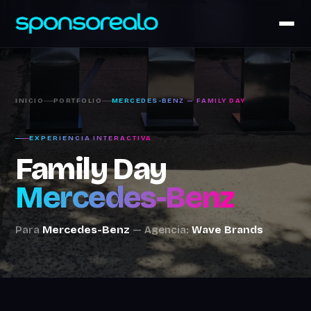
INICIO
PORTFOLIO
MERCEDES-BENZ — FAMILY DAY
EXPERIENCIA INTERACTIVA
Family Day
Mercedes-Benz
Para
Mercedes-Benz
— Agencia:
Wave Brands