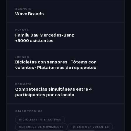
AGENCIA
Wave Brands
EVENTO
Family Day Mercedes-Benz
+5000 asistentes
JUEGOS
Bicicletas con sensores · Tótems con
volantes · Plataformas de repiqueteo
FORMATO
Competencias simultáneas entre 4
participantes por estación
STACK TÉCNICO
BICICLETAS INTERACTIVAS
SENSORES DE MOVIMIENTO
TÓTEMS CON VOLANTES