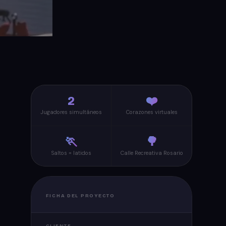
2
❤️
Jugadores simultáneos
Corazones virtuales
🏃
🌳
Saltos = latidos
Calle Recreativa Rosario
FICHA DEL PROYECTO