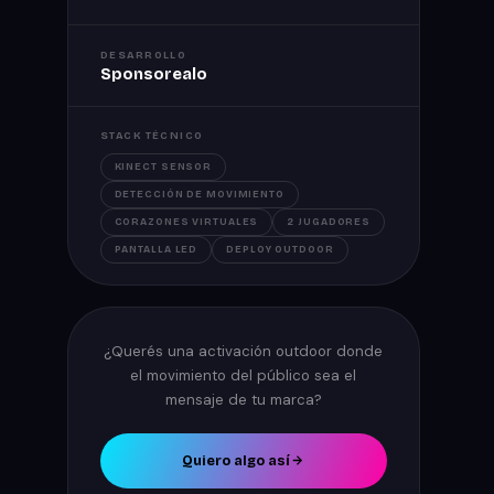
DESARROLLO
Sponsorealo
STACK TÉCNICO
KINECT SENSOR
DETECCIÓN DE MOVIMIENTO
CORAZONES VIRTUALES
2 JUGADORES
PANTALLA LED
DEPLOY OUTDOOR
¿Querés una activación outdoor donde
el movimiento del público sea el
mensaje de tu marca?
Quiero algo así