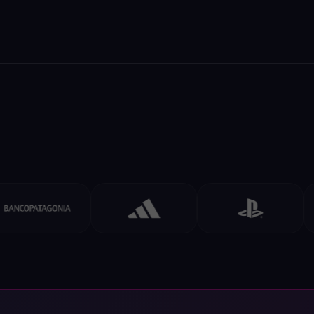
Andreani
Sprint 80K — Esfuerzo físico en tiempo real como
mecánica