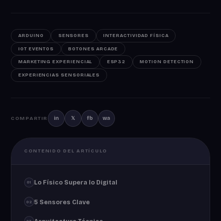
ARDUINO
SENSORES
INTERACTIVIDAD FÍSICA
IOT EVENTOS
BOTONES ARCADE
MARKETING EXPERIENCIAL
ESP32
MOTION DETECTION
EXPERIENCIAS SENSORIALES
in
𝕏
fb
wa
COMPARTIR
CONTENIDO DEL ARTÍCULO
Lo Físico Supera lo Digital
01
5 Sensores Clave
02