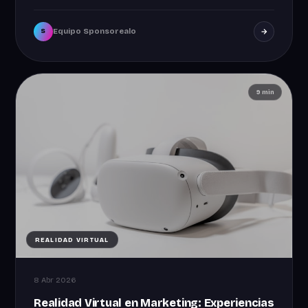
Equipo Sponsorealo
S
9 min
REALIDAD VIRTUAL
8 Abr 2026
Realidad Virtual en Marketing: Experiencias